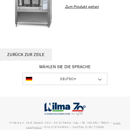
Zum Produkt gehen
ZURÜCK ZUR ZEILE
WÄHLEN SIE DIE SPRACHE
DEUTSCH
Nilma S.p.A. Via E. Zacconi, 24/A - 43122 Parma - Italy - Tel. +39.0521.785241 -
E-mail:
- P.IVA 01574440341 - Cod.Fisc. 01051770368
nilma@nilma.it