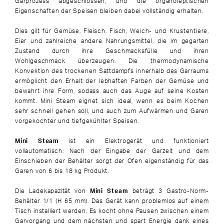
Garprozess abgeschlossen, und die organoleptischen
Eigenschaften der Speisen bleiben dabei vollständig erhalten.
Dies gilt für Gemüse, Fleisch, Fisch, Weich- und Krustentiere,
Eier und zahlreiche andere Nahrungsmittel, die im gegarten
Zustand durch ihre Geschmacksfülle und ihren
Wohlgeschmack überzeugen. Die thermodynamische
Konvektion des trockenen Sattdampfs innerhalb des Garraums
ermöglicht den Erhalt der lebhaften Farben der Gemüse und
bewahrt ihre Form, sodass auch das Auge auf seine Kosten
kommt. Mini Steam eignet sich ideal, wenn es beim Kochen
sehr schnell gehen soll, und auch zum Aufwärmen und Garen
vorgekochter und tiefgekühlter Speisen.
Mini Steam
ist ein Elektrogerät und funktioniert
vollautomatisch: Nach der Eingabe der Garzeit und dem
Einschieben der Behälter sorgt der Ofen eigenständig für das
Garen von 6 bis 18 kg Produkt.
Die Ladekapazität von
Mini Steam
beträgt 3 Gastro-Norm-
Behälter 1/1 (H 65 mm). Das Gerät kann problemlos auf einem
Tisch installiert werden. Es kocht ohne Pausen zwischen einem
Garvorgang und dem nächsten und spart Energie dank eines